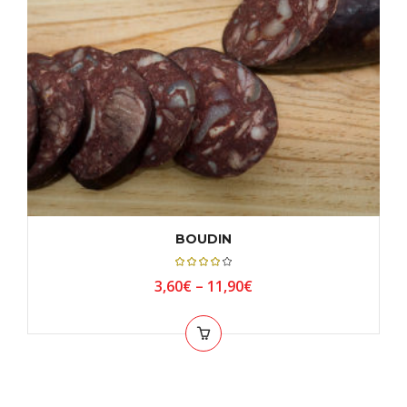
BOUDIN
Note
4.00
3,60
€
–
11,90
€
sur
5