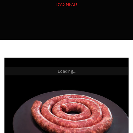
Veau
Canard
D’AGNEAU
Charcuterie Sèche
CONSERVES
Agneau
Dinde
Charcuterie Fraîche
Confit Et Foie Gras
Volailles Entières
Charcuterie Cuite
Charcuterie En Conserve
Plats Cuisinés
Loading...