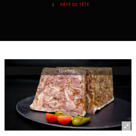
Veau
Canard
PÂTÉ DE TÊTE
Charcuterie Sèche
CONSERVES
Agneau
Dinde
Charcuterie Fraîche
Confit Et Foie Gras
Volailles Entières
Charcuterie Cuite
Charcuterie En Conserve
Plats Cuisinés
Loading...