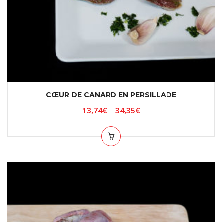
CŒUR DE CANARD EN PERSILLADE
13,74
€
–
34,35
€