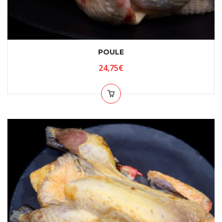
POULE
24,75
€