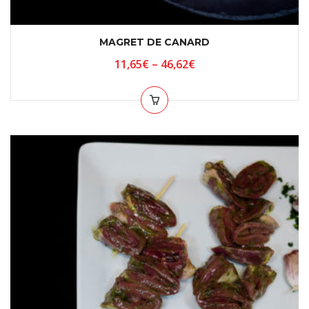
MAGRET DE CANARD
11,65
€
–
46,62
€