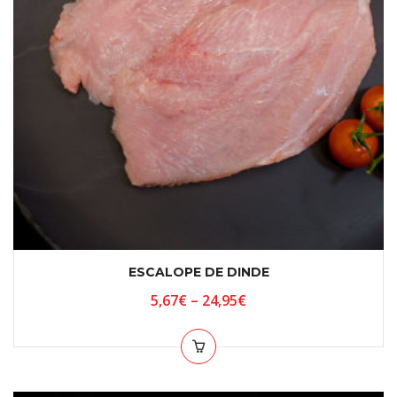
ESCALOPE DE DINDE
5,67
€
–
24,95
€