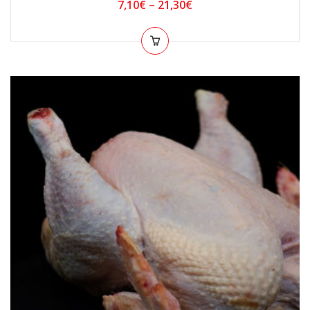
7,10
€
–
21,30
€