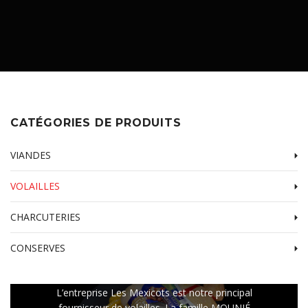
Veau
Canard
Charcuterie Sèche
CONSERVES
Agneau
Dinde
Charcuterie Fraîche
Confit Et Foie Gras
Volailles Entières
Charcuterie Cuite
Charcuterie En Conserve
Plats Cuisinés
CATÉGORIES DE PRODUITS
VIANDES
VOLAILLES
CHARCUTERIES
CONSERVES
VOLAILLES
L’entreprise Les Mexicots est notre principal
fournisseur de volailles. La famille MOUNIÉ