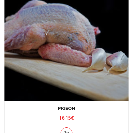
PIGEON
16,15
€