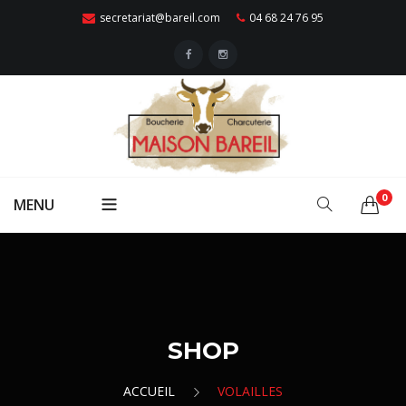
secretariat@bareil.com
04 68 24 76 95
0
MENU
ACCUEIL
Qui Sommes Nous ?
VIANDES
Nos Points De Vente
Boeuf
SHOP
VOLAILLES
Traiteur
Porc
Poulet
CHARCUTERIES
ACCUEIL
VOLAILLES
Contactez-Nous