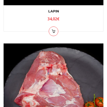
LAPIN
34,02
€