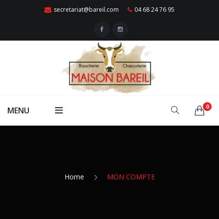
secretariat@bareil.com
04 68 24 76 95
0
MENU
ACCUEIL
Qui Sommes Nous ?
VIANDES
Nos Points De Vente
Home
MON COMPTE
Boeuf
VOLAILLES
Traiteur
Porc
Poulet
CHARCUTERIES
Contactez-Nous