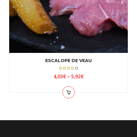
ESCALOPE DE VEAU
Note
4.00
4,03
€
–
5,92
€
sur
5