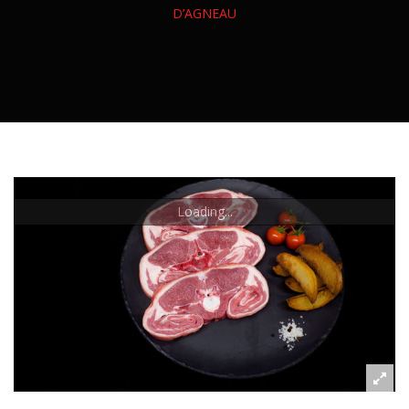
Veau
Canard
D’AGNEAU
Charcuterie Sèche
CONSERVES
Agneau
Dinde
Charcuterie Fraîche
Confit Et Foie Gras
Volailles Entières
Charcuterie Cuite
Charcuterie En Conserve
Plats Cuisinés
Loading...