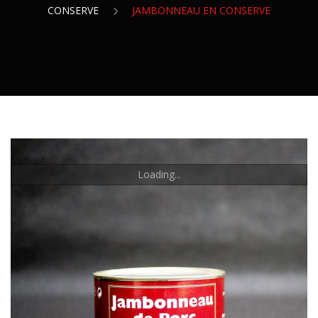
Veau
Canard
CONSERVE
JAMBONNEAU EN CONSERVE
Charcuterie Sèche
CONSERVES
Agneau
Dinde
Charcuterie Fraîche
Confit Et Foie Gras
Volailles Entières
Charcuterie Cuite
Charcuterie En Conserve
Plats Cuisinés
Loading...