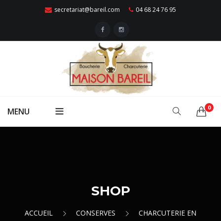
secretariat@bareil.com
04 68 24 76 95
0
MENU
ACCUEIL
Qui Sommes Nous ?
VIANDES
Nos Points De Vente
Boeuf
SHOP
VOLAILLES
Traiteur
Porc
Poulet
CHARCUTERIES
ACCUEIL
CONSERVES
CHARCUTERIE EN
Contactez-Nous