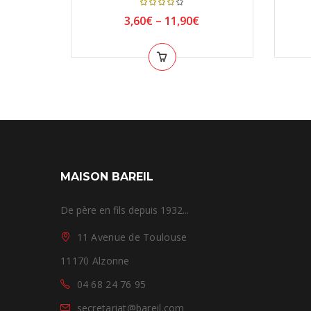
Note
4.00
3,60
€
–
11,90
€
sur
5
MAISON BAREIL
De père en fils depuis 1932...
11 Avenue de Toulouse
11170 Alzonne
04 68 24 76 95
secretariat@bareil.com