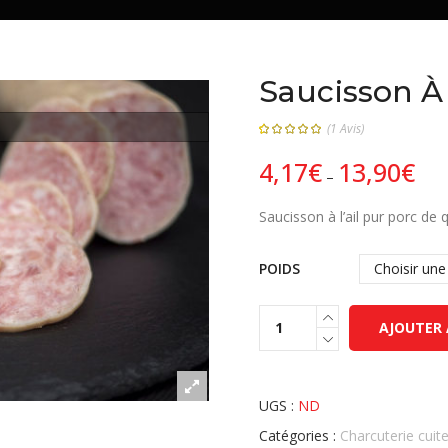
Saucisson À L
(
1
Avis)
5.00
5
1
sur
4,17
€
13,90
€
basé sur
–
évaluation
client
Saucisson à l’ail pur porc de 
POIDS
AJOUTER 
UGS :
ND
Catégories :
Charcuterie cuit