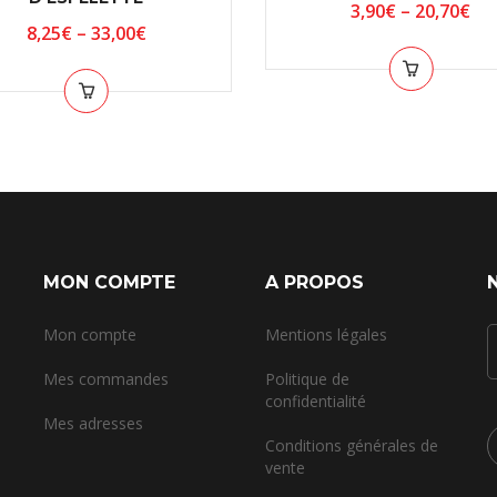
3,90
€
–
20,70
€
8,25
€
–
33,00
€
MON COMPTE
A PROPOS
Mon compte
Mentions légales
Mes commandes
Politique de
confidentialité
Mes adresses
Conditions générales de
vente