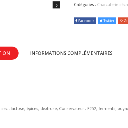
Catégories :
Charcuterie sèc
Facebook
Twitter
Go
TION
INFORMATIONS COMPLÉMENTAIRES
t sec : lactose, épices, dextrose,
Conservateur : E252,
ferments, boyau