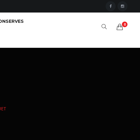
ONSERVES
0
UET