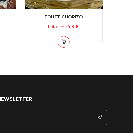
FOUET CHORIZO
6,45
€
–
25,90
€
NEWSLETTER