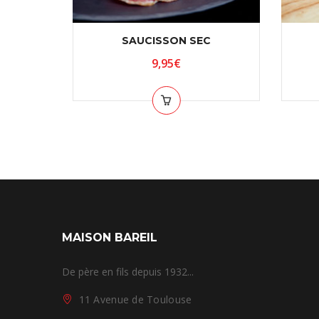
SAUCISSON SEC
9,95
€
MAISON BAREIL
De père en fils depuis 1932...
11 Avenue de Toulouse