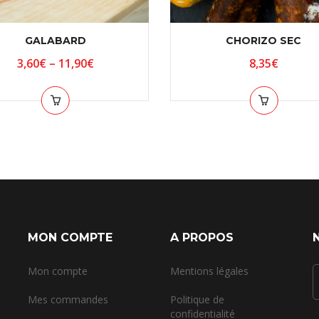
GALABARD
CHORIZO SEC
3,60
€
–
11,90
€
8,35
€
MON COMPTE
A PROPOS
Mon compte
Mentions légales
Mes commandes
Politique de
confidentialité