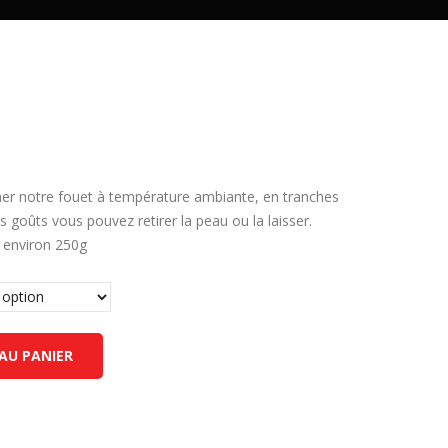
mer notre fouet à température ambiante, en tranches
s goûts vous pouvez retirer la peau ou la laisser.
e environ 250g
AU PANIER