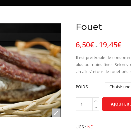
Fouet
6,50
€
19,45
€
–
Il est préférable de consom
plus ou moins fines. Selon vo
Un aller/retour de fouet pès
POIDS
AJOUTER 
UGS :
ND