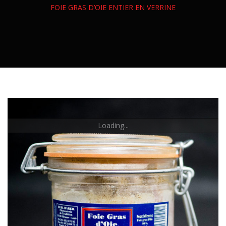
Veau
Canard
FOIE GRAS D’OIE ENTIER EN VERRINE
Charcuterie Sèche
CONSERVES
Agneau
Dinde
Charcuterie Fraîche
Confit Et Foie Gras
Volailles Entières
Charcuterie Cuite
Charcuterie En Conserve
Plats Cuisinés
Loading...