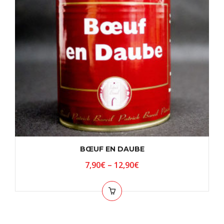
BŒUF EN DAUBE
7,90
€
–
12,90
€