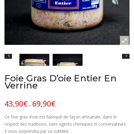
Foie Gras D’oie Entier En
Verrine
43,90
€
69,90
€
–
Ce foie gras d’oie est fabriqué de façon artisanale, dans le
respect des traditions, sans agents chimiques ni conservateurs.
Il vous surprendra par sa subtilité.