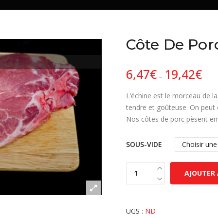
Côte De Por
6,47
€
19,42
€
–
L’échine est le morceau de la
tendre et goûteuse. On peut 
Nos côtes de porc pèsent en
SOUS-VIDE
AJOUTER 
UGS :
ND