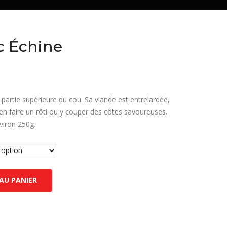
c Échine
 partie supérieure du cou. Sa viande est entrelardée,
en faire un rôti ou y couper des côtes savoureuses.
viron 250g.
AU PANIER