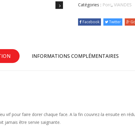
Catégories :
Porc
,
VIANDES
Facebook
Twitter
Go
TION
INFORMATIONS COMPLÉMENTAIRES
eu vif pour faire dorer chaque face. A la fin couvrez-la ensuite en réd
oit jamais être servie saignante.