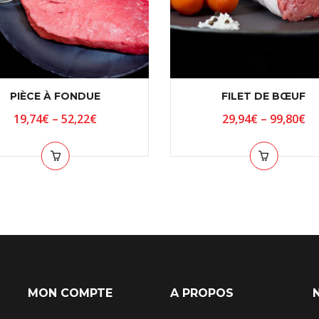
PIÈCE À FONDUE
FILET DE BŒUF
19,74
€
–
52,22
€
29,94
€
–
99,80
€
MON COMPTE
A PROPOS