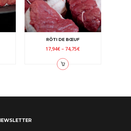
RÔTI DE BŒUF
TO
17,94
€
–
74,75
€
NEWSLETTER