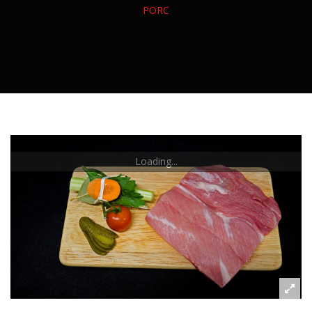
Veau
Canard
PORC
Charcuterie Sèche
CONSERVES
Agneau
Dinde
Charcuterie Fraîche
Confit Et Foie Gras
Volailles Entières
Charcuterie Cuite
Charcuterie En Conserve
Plats Cuisinés
Loading...