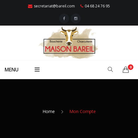
secretariat@bareil.com
04 68 24 76 95
0
MENU
ACCUEIL
Qui Sommes Nous ?
VIANDES
Nos Points De Vente
Home
Mon Compte
Boeuf
VOLAILLES
Traiteur
Porc
Poulet
CHARCUTERIES
Contactez-Nous